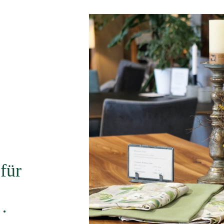
für
…