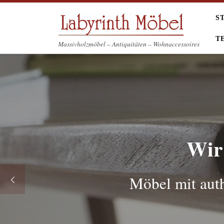
Zum Inhalt springen
S
T
Massivholzmöbel – Antiquitäten – Wohnaccessoires
Wir 
Möbel mit aut