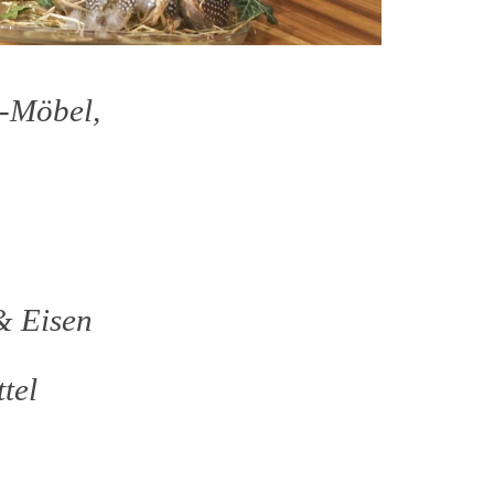
z-Möbel,
& Eisen
tel