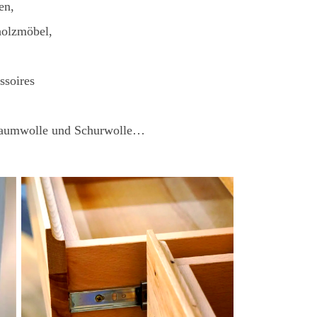
en,
holzmöbel,
ssoires
 Baumwolle und Schurwolle…