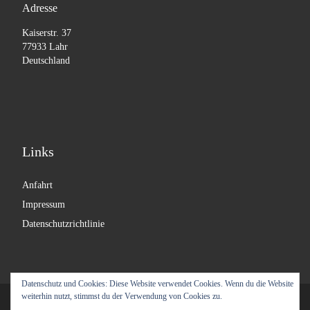
Adresse
Kaiserstr. 37
77933 Lahr
Deutschland
Links
Anfahrt
Impressum
Datenschutzrichtlinie
Datenschutz und Cookies: Diese Website verwendet Cookies. Wenn du die Website
weiterhin nutzt, stimmst du der Verwendung von Cookies zu.
© 2026
Labyrinth Moebel
– Alle Rechte vorbehalten