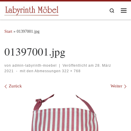
Zum Inhalt springen
Search
Me
Start
»
01397001.jpg
01397001.jpg
von
admin-labyrinth-moebel
|
Veröffentlicht am
28. März
2021
-
mit den Abmessungen
322 × 768
Bilder Navigation
Zurück
Weiter