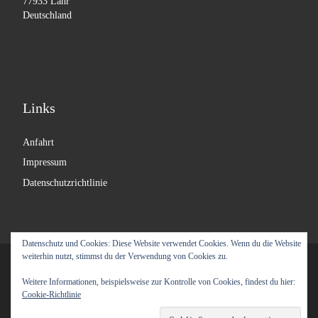
77933 Lahr
Deutschland
Links
Anfahrt
Impressum
Datenschutzrichtlinie
Datenschutz und Cookies: Diese Website verwendet Cookies. Wenn du die Website
weiterhin nutzt, stimmst du der Verwendung von Cookies zu.
© 2026
Labyrinth Moebel
– Alle Rechte vorbehalten
Weitere Informationen, beispielsweise zur Kontrolle von Cookies, findest du hier:
Präsentiert von
WP
– Entworfen mit dem
Customizr-Theme
Cookie-Richtlinie