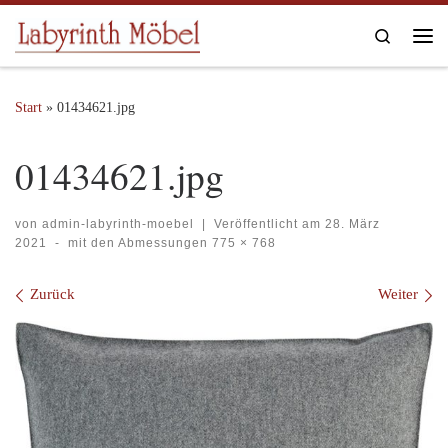
Zum Inhalt springen
Search
Me
Start
»
01434621.jpg
01434621.jpg
von
admin-labyrinth-moebel
|
Veröffentlicht am
28. März
2021
-
mit den Abmessungen
775 × 768
Bilder Navigation
Zurück
Weiter