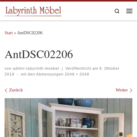
Zum Inhalt springen
Search
Me
Start
»
AntDSC02206
AntDSC02206
von
admin-labyrinth-moebel
|
Veröffentlicht am
8. Oktober
2019
-
mit den Abmessungen
2048 × 2048
Bilder Navigation
Zurück
Weiter