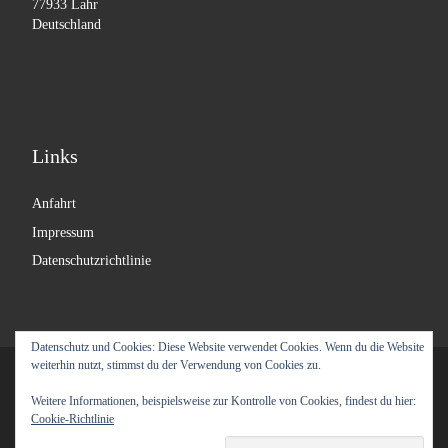
77933 Lahr
Deutschland
Links
Anfahrt
Impressum
Datenschutzrichtlinie
Datenschutz und Cookies: Diese Website verwendet Cookies. Wenn du die Website
weiterhin nutzt, stimmst du der Verwendung von Cookies zu.
© 2026
Labyrinth Moebel
– Alle Rechte vorbehalten
Weitere Informationen, beispielsweise zur Kontrolle von Cookies, findest du hier:
Präsentiert von
WP
– Entworfen mit dem
Customizr-Theme
Cookie-Richtlinie