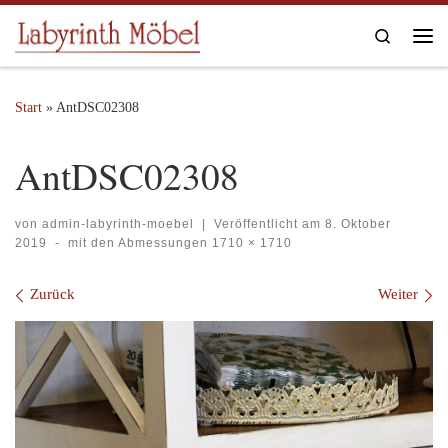
Zum Inhalt springen
Search
Me
Start
»
AntDSC02308
AntDSC02308
von
admin-labyrinth-moebel
|
Veröffentlicht am
8. Oktober
2019
-
mit den Abmessungen
1710 × 1710
Bilder Navigation
Zurück
Weiter