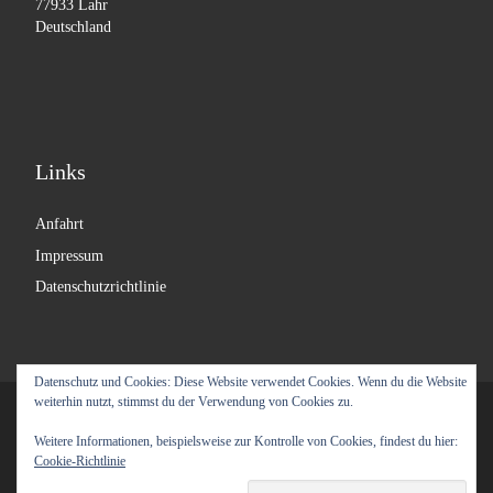
77933 Lahr
Deutschland
Links
Anfahrt
Impressum
Datenschutzrichtlinie
Datenschutz und Cookies: Diese Website verwendet Cookies. Wenn du die Website
weiterhin nutzt, stimmst du der Verwendung von Cookies zu.
© 2026
Labyrinth Moebel
– Alle Rechte vorbehalten
Weitere Informationen, beispielsweise zur Kontrolle von Cookies, findest du hier:
Präsentiert von
WP
– Entworfen mit dem
Customizr-Theme
Cookie-Richtlinie