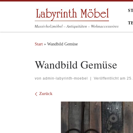
Zum Inhalt springen
S
T
Massivholzmöbel – Antiquitäten – Wohnaccessoires
Start
»
Wandbild Gemüse
Wandbild Gemüse
von
admin-labyrinth-moebel
|
Veröffentlicht am
25.
Bilder Navigation
Zurück