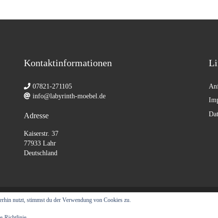
Kontaktinformationen
Li
07821-271105
Anf
info@labyrinth-moebel.de
Im
Dat
Adresse
Kaiserstr. 37
77933 Lahr
Deutschland
erhin nutzt, stimmst du der Verwendung von Cookies zu.
n
e-Richtlinie