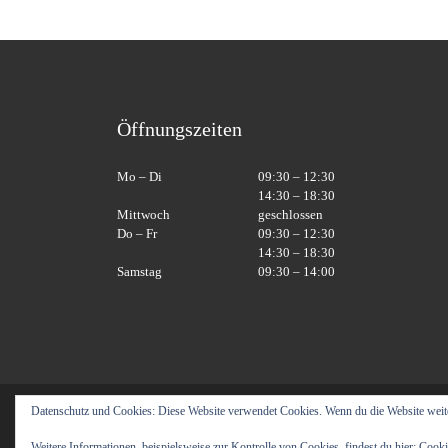
Öffnungszeiten
Mo – Di
09:30 – 12:30
14:30 – 18:30
Mittwoch
geschlossen
Do – Fr
09:30 – 12:30
14:30 – 18:30
Samstag
09:30 – 14:00
Datenschutz und Cookies: Diese Website verwendet Cookies. Wenn du die Website weit
© 2026
Labyrinth Moebel
– Alle Rechte vorbehalte
Präsentiert von
WP
– Entworfen mit dem
Customizr-Theme
Weitere Informationen, beispielsweise zur Kontrolle von Cookies, findest du hier:
Cooki