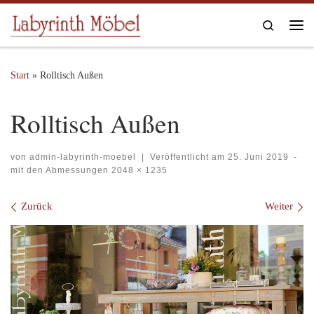
Zum Inhalt springen
Search
Me
Start
»
Rolltisch Außen
Rolltisch Außen
von
admin-labyrinth-moebel
|
Veröffentlicht am
25. Juni 2019
-
mit den Abmessungen
2048 × 1235
Bilder Navigation
Zurück
Weiter