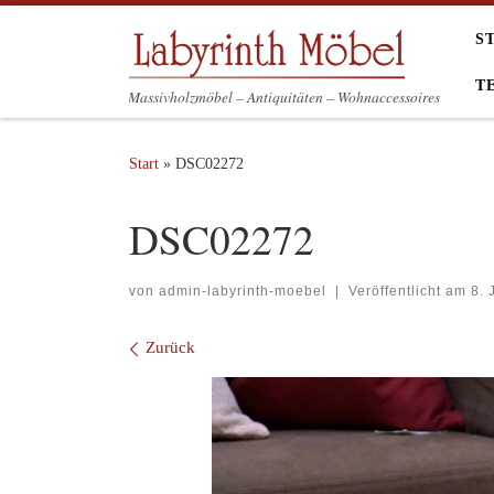
Zum Inhalt springen
S
T
Massivholzmöbel – Antiquitäten – Wohnaccessoires
Start
»
DSC02272
DSC02272
von
admin-labyrinth-moebel
|
Veröffentlicht am
8. 
Bilder Navigation
Zurück