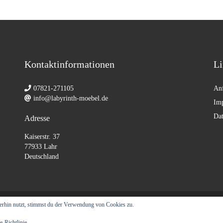
Kontaktinformationen
Li
07821-271105
Anf
info@labyrinth-moebel.de
Im
Dat
Adresse
Kaiserstr. 37
77933 Lahr
Deutschland
erhin nutzt, stimmst du der Verwendung von Cookies zu.
n
e-Richtlinie