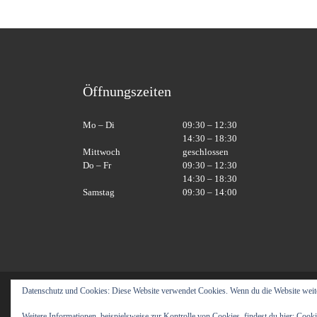
Öffnungszeiten
Mo – Di
09:30 – 12:30
14:30 – 18:30
Mittwoch
geschlossen
Do – Fr
09:30 – 12:30
14:30 – 18:30
Samstag
09:30 – 14:00
Datenschutz und Cookies: Diese Website verwendet Cookies. Wenn du die Website weit
© 2026
Labyrinth Moebel
– Alle Rechte vorbehalte
Präsentiert von
WP
– Entworfen mit dem
Customizr-Theme
Weitere Informationen, beispielsweise zur Kontrolle von Cookies, findest du hier:
Cooki