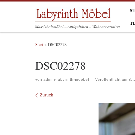
Zum Inhalt springen
S
T
Massivholzmöbel – Antiquitäten – Wohnaccessoires
Start
»
DSC02278
DSC02278
von
admin-labyrinth-moebel
|
Veröffentlicht am
8. 
Bilder Navigation
Zurück