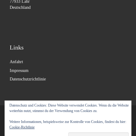
77933 Lahr
Deutschland
Links
Anfahrt
Impressum
Datenschutzrichtlinie
Datenschutz und Cookies: Diese Website verwendet Cookies. Wenn du die Website
weiterhin nutzt, stimmst du der Verwendung von Cookies zu.
© 2026
Labyrinth Moebel
– Alle Rechte vorbehalten
Weitere Informationen, beispielsweise zur Kontrolle von Cookies, findest du hier:
Präsentiert von
WP
– Entworfen mit dem
Customizr-Theme
Cookie-Richtlinie