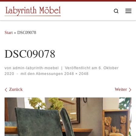
Zum Inhalt springen
Search
Me
Start
»
DSC09078
DSC09078
von
admin-labyrinth-moebel
|
Veröffentlicht am
6. Oktober
2020
-
mit den Abmessungen
2048 × 2048
Bilder Navigation
Zurück
Weiter