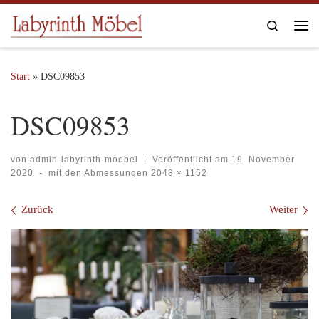
Zum Inhalt springen
Search
Me
Start
»
DSC09853
DSC09853
von
admin-labyrinth-moebel
|
Veröffentlicht am
19. November
2020
-
mit den Abmessungen
2048 × 1152
Bilder Navigation
Zurück
Weiter