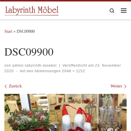
Zum Inhalt springen
Search
Me
Start
»
DSC09900
DSC09900
von
admin-labyrinth-moebel
|
Veröffentlicht am
23. November
2020
-
mit den Abmessungen
2048 × 1152
Bilder Navigation
Zurück
Weiter