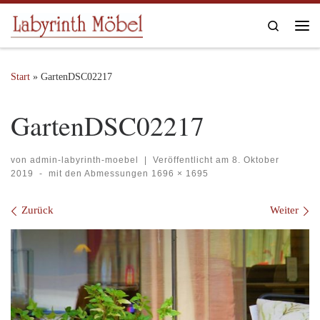
Zum Inhalt springen
Search
Me
Start
»
GartenDSC02217
GartenDSC02217
von
admin-labyrinth-moebel
|
Veröffentlicht am
8. Oktober
2019
-
mit den Abmessungen
1696 × 1695
Bilder Navigation
Zurück
Weiter