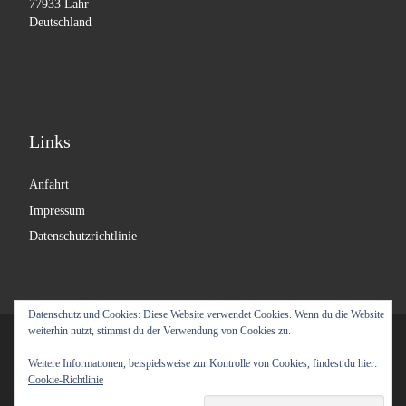
77933 Lahr
Deutschland
Links
Anfahrt
Impressum
Datenschutzrichtlinie
Datenschutz und Cookies: Diese Website verwendet Cookies. Wenn du die Website
weiterhin nutzt, stimmst du der Verwendung von Cookies zu.
© 2026
Labyrinth Moebel
– Alle Rechte vorbehalten
Weitere Informationen, beispielsweise zur Kontrolle von Cookies, findest du hier:
Präsentiert von
WP
– Entworfen mit dem
Customizr-Theme
Cookie-Richtlinie