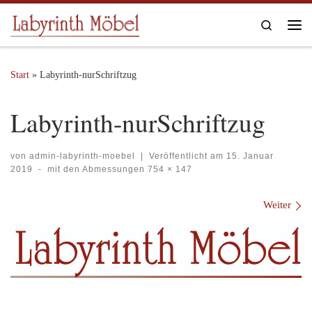
Zum Inhalt springen
Search
Me
Start
»
Labyrinth-nurSchriftzug
Labyrinth-nurSchriftzug
von
admin-labyrinth-moebel
|
Veröffentlicht am
15. Januar
2019
-
mit den Abmessungen
754 × 147
Bilder Navigation
Weiter