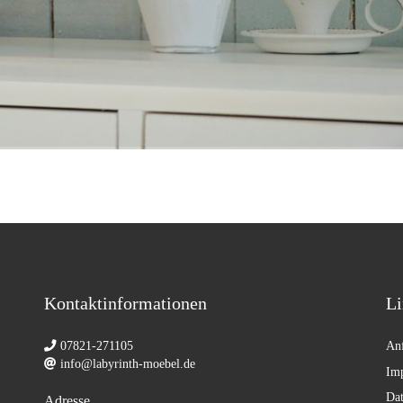
Kontaktinformationen
Li
07821-271105
Anf
info@labyrinth-moebel.de
Im
Dat
Adresse