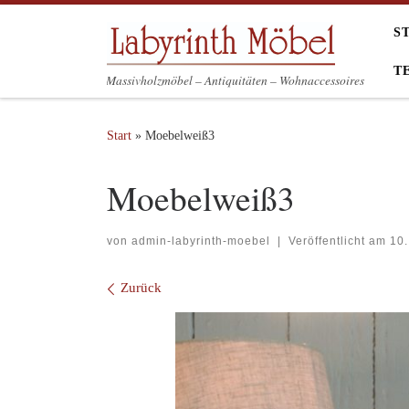
Zum Inhalt springen
S
T
Massivholzmöbel – Antiquitäten – Wohnaccessoires
Start
»
Moebelweiß3
Moebelweiß3
von
admin-labyrinth-moebel
|
Veröffentlicht am
10.
Bilder Navigation
Zurück