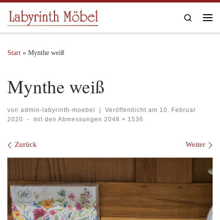
Zum Inhalt springen
Search
Me
Start
»
Mynthe weiß
Mynthe weiß
von
admin-labyrinth-moebel
|
Veröffentlicht am
10. Februar
2020
-
mit den Abmessungen
2048 × 1536
Bilder Navigation
Zurück
Weiter