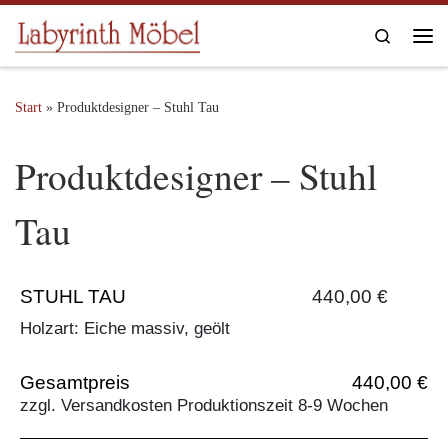
Zum Inhalt springen
Search
Me
Start
»
Produktdesigner – Stuhl Tau
Produktdesigner – Stuhl
Tau