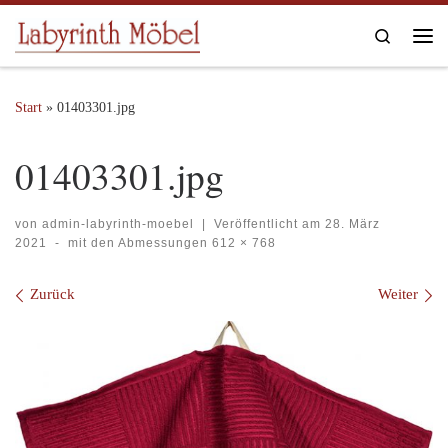
Zum Inhalt springen
Search
Me
Start
»
01403301.jpg
01403301.jpg
von
admin-labyrinth-moebel
|
Veröffentlicht am
28. März
2021
-
mit den Abmessungen
612 × 768
Bilder Navigation
Zurück
Weiter